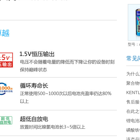
型号：A
常见
为什么
聚合物
KEN
别？
售后服
在此之
锂电池
池？
磷酸铁
该产品