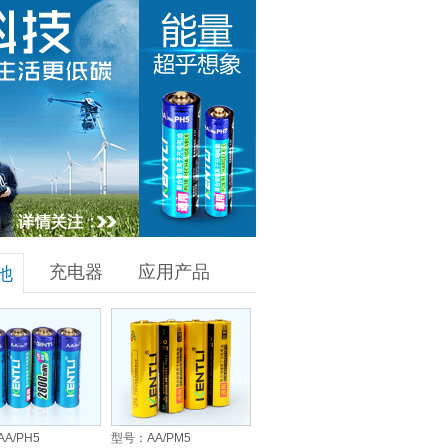
充电器
应用产品
池
A/PH5
型号：AA/PM5